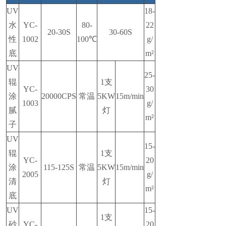
UV
18-
水
YC-
80-
22
20-30S
30-60S
性
1002
100℃
g/
底
m²
UV
25-
辊
1支
YC-
30
涂
20000CPS
常温
5KW
15m/min
1003
g/
腻
灯
m²
子
UV
15-
辊
1支
YC-
20
涂
115-125S
常温
5KW
15m/min
2005
g/
清
灯
m²
底
UV
15-
1支
砂
YC-
20