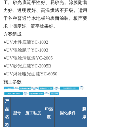
工。砂光底流平性好、易砂光。涂膜附着
力好、透明度好、高温烘烤不开裂。适用
于各种普通竹木地板的表面涂装。板面要
求丰满度好、流平效果好。
方案组成
●UV水性底漆YC-1002
●UV辊涂腻子YC-1003
●UV辊涂清底漆YC-2005
●UV砂光底漆YC-2005B
●UV淋涂哑光面漆YC-6050
施工参数
产
品
IR温
膜
型号
施工粘度
固化条件
名
度
厚
称