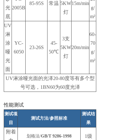
85-95S
常温
5KW
15m/min
光
2005B
g/
灯
底
m²
UV
淋
60-
3支
涂
YC-
45-
70
23-26S
5KW
20m/min
哑
6050
50℃
g/
灯
光
m²
面
UV淋涂哑光面的光泽20-80度等有多个型
号可选，1BN60为60度光泽
性能测试
测试项
测试结
测试方法/参照标准
目
果
附着
1级
划格法/
GB/T 9286-1998