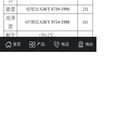
力
硬度
2H
铅笔法/
GB/T 6739-1996
光泽
60
60º测试/
GB/T 9754-1988
度
耐干
（90±2℃，
1级
热性
15min）/
GB/T4893.3-1985
首页
产品
电话
地址
不起
复合
泡、不
层耐
耐水72H/
GB/T9274-1988
起皱、
水性
不脱落
不起
复合
泡、不
体积分数50％乙醇，
层耐
起皱、
8h/
GB/T9274-1988
醇性
不脱落