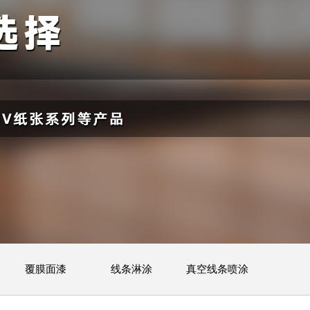
覆膜面漆
线条淋涂
真空线条喷涂