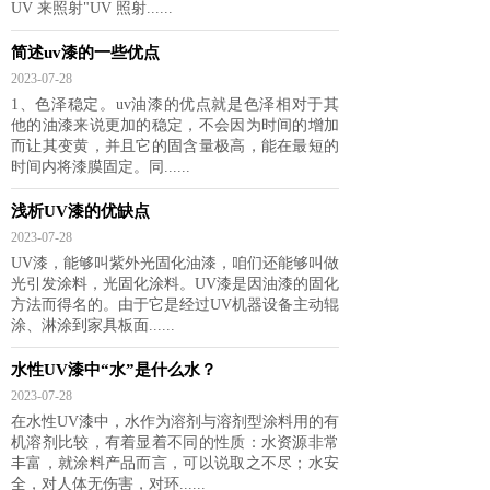
UV 来照射"UV 照射......
简述uv漆的一些优点
2023-07-28
​1、色泽稳定。uv油漆的优点就是色泽相对于其
他的油漆来说更加的稳定，不会因为时间的增加
而让其变黄，并且它的固含量极高，能在最短的
时间内将漆膜固定。同......
浅析UV漆的优缺点
2023-07-28
UV漆，能够叫紫外光固化油漆，咱们还能够叫做
光引发涂料，光固化涂料。UV漆是因油漆的固化
方法而得名的。由于它是经过UV机器设备主动辊
涂、淋涂到家具板面......
水性UV漆中“水”是什么水？
2023-07-28
在水性UV漆中，水作为溶剂与溶剂型涂料用的有
机溶剂比较，有着显着不同的性质：水资源非常
丰富，就涂料产品而言，可以说取之不尽；水安
全，对人体无伤害，对环......