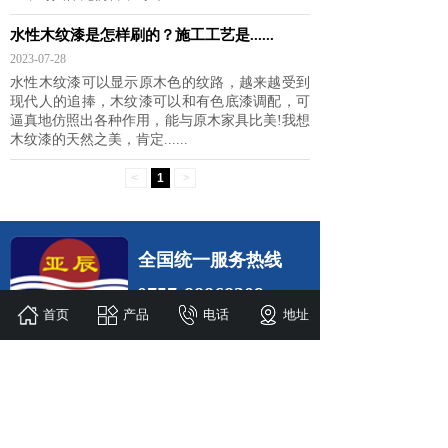
水性木纹漆是怎样刷的？施工工艺是......
2023-07-28
水性木纹漆可以显示原木色的纹路，越来越受到
现代人的追捧，木纹漆可以和有色底漆调配，可
逼真地仿照出各种作用，能与原木家具比美!我想
木纹漆的天然之美，肯定......
<
1
>
全国统一服务热线
0757-88868209
首页
产品
电话
地址
佛山市亚辰环保科技有限公司
手机：15814117924 / 唐小姐
电话：0757-88868209
地址：佛山市高明区荷城西安工业区海华路68号